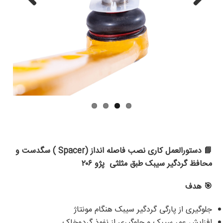
Previ
Next
ous
📘
دستورالعمل کاری نصب
فاصله انداز (
Spacer
)
سگدست و
محافظ گردگیر سیبک طبق مثلثی پژو ۲۰۶
🎯
هدف
جلوگیری از پارگی گردگیر سیبک هنگام مونتاژ
افزایش عمر سیبک و جلوگیری از نفوذ گردوخاک